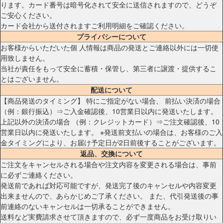
ります。カード番号は暗号化されて安全に送信されますので、どうぞ
ご安心ください。
カード会社から送付されますご利用明細をご確認ください。
プライバシーについて
お客様からいただいた個 人情報は商品の発送とご連絡以外には一切使
用致しません。
当社が責任をもって安全に蓄積・保管し、第三者に譲渡・提供するこ
とはございません。
配送について
【商品発送のタイミング】 特にご指定がない場合、 前払い決済の場合
（例：銀行振込）⇒ご入金確認後、10営業日以内に発送いたします。
上記以外の決済の場合 （例：クレジットカード）⇒ご注文確認後、10
営業日以内に発送いたします。 ※発送前支払いの場合は、お客様のご入
金タイミングにより、お届け予定日が2日前後することがございます。
返品、交換について
ご注文をキャンセルされる場合や注文内容を変更される場合は、事前
に必ずご連絡ください。
発送前であれば対応可能ですが、発送完了後のキャンセルや内容変更
出来ませんので、あらかじめご了承ください。 また、代引発送後の事
前連絡のないキャンセルは一切承ることができません。
送料など実費請求させて頂きますので、必ず一度商品をお受け取りい