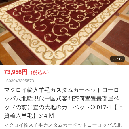
3
/
6
73,956円
(税込み)
16039433255731
マクロイ輸入羊毛カスタムカーペットヨーロ
ッパ式北欧現代中国式客間茶何畳畳畳部屋ベ
ッドの前に畳の大地のカーペットO 017-1【上
質輸入羊毛】3*4 M
マクロイ輸入羊毛カスタムカーペットヨーロッパ式北