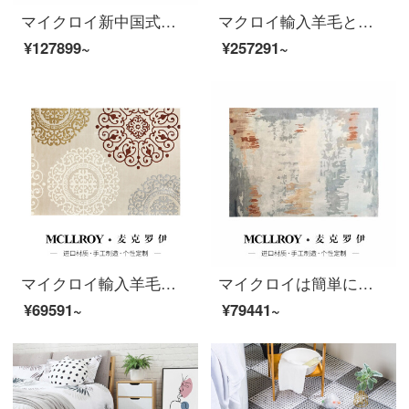
マイクロイ新中国式中国風の禅イタリアアメリカ式欧式書斎茶室のソファー茶何畳部屋のベッドルームのベッドサイドのタペストリーの前に家庭用羊毛プラスシルクカーペットLT 171030 A 3000 MM*400 MM
マクロイ輸入羊毛とシルクじゅうたんの後、近代的な軽量で豪華なアメリカ式の抽象的なリビングルームのソファとテーブルのベッドルームのタペストリーのハイエンドカスタマイズJ 279-8【優良な輸入羊毛のプラスシルク】400 MM*6500 MM
¥127899~
¥257291~
マイクロイ輸入羊毛現代簡単簡単簡単簡単簡単なヨーロッパ式北欧アメリカ式客間ソファティーマット部屋のベッドルームのベッドの前に畳の大地のカーペットO 069（オーダーメイド商品は納期を確認してください）を敷いています。
マイクロイは簡単に予約した後、近代的で豪華な風が吹く北欧の抽象的なリビングルームのソファーのお茶の毛布、新しい中国式ベッドルームの毛布、アメリカ式の欧式のいっぱいの敷物を注文して輸入するウールのじゅうたんQ 010-2【健康は自然から源を発する】3000 MM*4000 MM
¥69591~
¥79441~