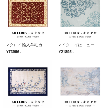
マクロイ輸入羊毛カスタムカーペットヨーロッパ式北欧現代中国式客間茶何畳畳畳部屋ベッドの前に畳の大地のカーペットO 017-1【上質輸入羊毛】3*4 M
マイクロイはニュージーランドから輸入した羊毛手作りオーダーメイド現代簡単な欧米式のリビングルームのソファー茶畳書斎茶室のベッドルームの畳畳敷敷布団O 030-12【上質な輸入羊毛】1600 MM*2300 MM
¥73956~
¥21895~