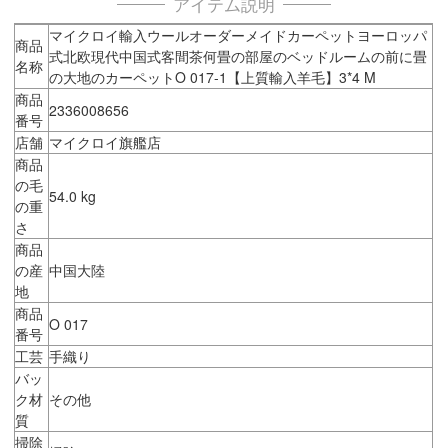
アイテム説明
マイクロイ輸入ウールオーダーメイドカーペットヨーロッパ
商品
式北欧現代中国式客間茶何畳の部屋のベッドルームの前に畳
名称
の大地のカーペットO 017-1【上質輸入羊毛】3*4 M
商品
2336008656
番号
店舗
マイクロイ旗艦店
商品
の毛
54.0 kg
の重
さ
商品
の産
中国大陸
地
商品
O 017
番号
工芸
手織り
バッ
ク材
その他
質
掃除