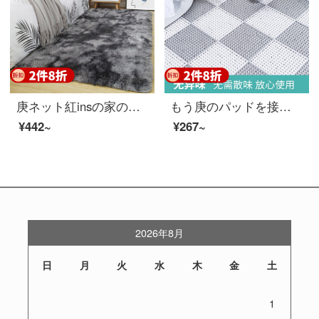
庚ネット紅insの家の寝室は簡単に現代のベッドサイドのじゅうたんにいっぱい敷かれています。客間じゅうたんのテーブルは北欧の可愛いグラデーションの絨毯のクッションです。
もう庚のパッドを接続しました。浴室の滑り止めマットを挟んで、水を切ってもいいです。防水ドアマットを開けて、家庭用の透かしシャワールームのお風呂に入ると、マットが白いです。
¥442~
¥267~
2026年8月
日
月
火
水
木
金
土
1