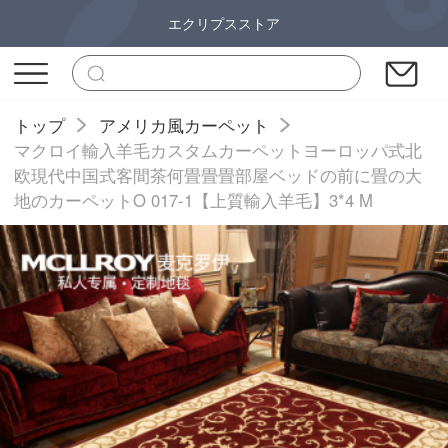
エクリプスストア
トップ
アメリカ風カーペット
マクロイ輸入羊毛カスタムカーペットヨーロッパ式北
欧現代中国式客間茶何畳畳畳部屋ベッドの前に畳の大
地のカーペットO 017-1【上質輸入羊毛】3*4 M