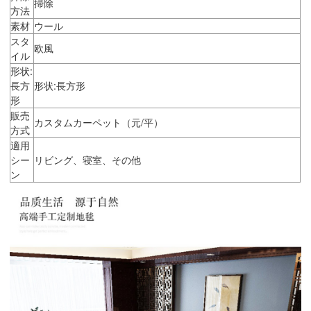
掃除
方法
素材
ウール
スタ
欧風
イル
形状:
長方
形状:長方形
形
販売
カスタムカーペット（元/平）
方式
適用
シー
リビング、寝室、その他
ン