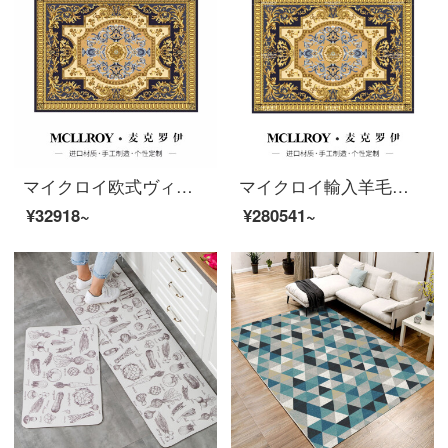
マイクロイ欧式ヴィンテージ豪華別荘アメリカンスタイルの新しい中国式のリビングルームのソファーのお茶の毛布の部屋のベッドルームのベッドサイドのタペストリーの畳のベッドの前には、カスタムカーペットO 004-2 3000 MM*400 MMが敷かれています。
マイクロイ輸入羊毛カスタム絨毯ヨーロッパ式新中国式アメリカ式満室ベッドルーム絨毯リビングルーム茶何畳部屋畳畳畳畳畳畳畳畳畳畳畳畳畳敷プラン二【健康源は自然から】4.5*6.5(オーダーメイド)
¥32918~
¥280541~