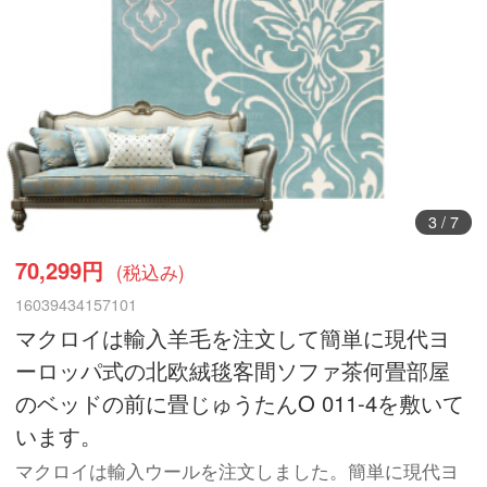
4
/
7
70,299円
(税込み)
16039434157101
マクロイは輸入羊毛を注文して簡単に現代ヨ
ーロッパ式の北欧絨毯客間ソファ茶何畳部屋
のベッドの前に畳じゅうたんO 011-4を敷いて
います。
マクロイは輸入ウールを注文しました。簡単に現代ヨ