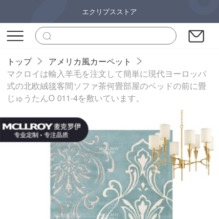
エクリプスストア
トップ
アメリカ風カーペット
マクロイは輸入羊毛を注文して簡単に現代ヨーロッパ
式の北欧絨毯客間ソファ茶何畳部屋のベッドの前に畳
じゅうたんO 011-4を敷いています。