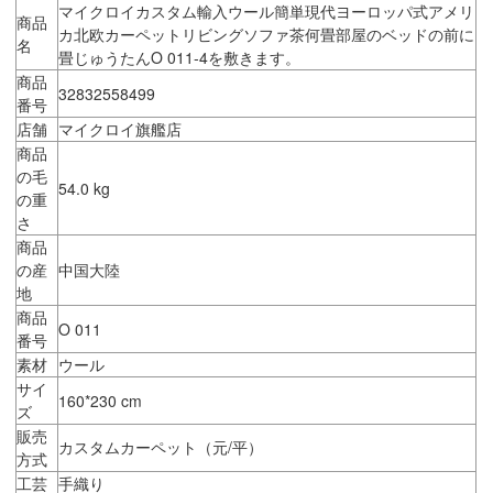
マイクロイカスタム輸入ウール簡単現代ヨーロッパ式アメリ
商品
カ北欧カーペットリビングソファ茶何畳部屋のベッドの前に
名
畳じゅうたんO 011-4を敷きます。
商品
32832558499
番号
店舗
マイクロイ旗艦店
商品
の毛
54.0 kg
の重
さ
商品
の産
中国大陸
地
商品
O 011
番号
素材
ウール
サイ
160*230 cm
ズ
販売
カスタムカーペット（元/平）
方式
工芸
手織り