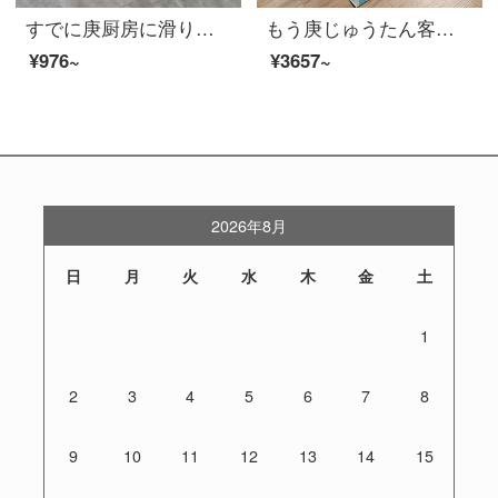
すでに庚厨房に滑り止めの防油を敷いています。長手の防水ドアマット家庭用の輸入皮革無料洗濯マット。
もう庚じゅうたん客間北欧軽奢簡素現代ヨーロッパ式幾何学ソファティーパッド滑り止め長方形家庭書房部屋寝室謎尚-14【新品】160 X 230 CM
¥976~
¥3657~
2026年8月
日
月
火
水
木
金
土
1
2
3
4
5
6
7
8
9
10
11
12
13
14
15