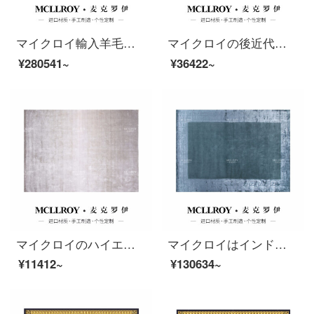
マイクロイ輸入羊毛カスタム絨毯ヨーロッパ式新中国式アメリカ式満室ベッドルーム絨毯リビングルーム茶何畳部屋畳畳畳畳畳畳畳畳畳畳畳畳畳敷プラン二【健康源は自然から】4.5*6.5(オーダーメイド)
マイクロイの後近代的な軽贅沢北欧ins簡単なリビングルームのソファー茶何毛布書房のベッドルームのベッドルームの絨毯のハイエンドの輸入羊毛カスタム絨毯J 278【優良な輸入羊毛プラスシルク】1600 MM*2300 MM
¥280541~
¥36422~
マイクロイのハイエンドインドの輸入手編みの漸進的な現代簡単な軽贅沢なリビングルームのソファーの茶畳部屋のベッドルームの畳のベッドの前のタペストリーの絨毯YS 002-4はお客様のサイズによってカスタマイズされます（平方メートル）
マイクロイはインドから輸入した後、現代で簡単で贅沢な北欧の新しい中国式ヨーロッパ式のリビングルームのソファーのお茶の毛布のベッドルームの床に手作りのハイエンドの羊毛プラスシルクのじゅうたんJ 304-1【インド輸入の天糸】30000 MM*40000 MM
¥11412~
¥130634~