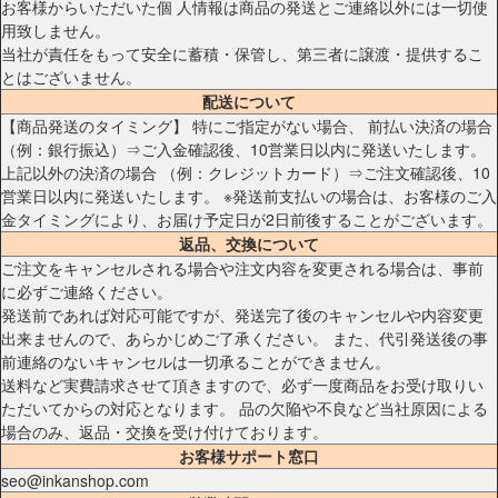
お客様からいただいた個 人情報は商品の発送とご連絡以外には一切使
用致しません。
当社が責任をもって安全に蓄積・保管し、第三者に譲渡・提供するこ
とはございません。
配送について
【商品発送のタイミング】 特にご指定がない場合、 前払い決済の場合
（例：銀行振込）⇒ご入金確認後、10営業日以内に発送いたします。
上記以外の決済の場合 （例：クレジットカード）⇒ご注文確認後、10
営業日以内に発送いたします。 ※発送前支払いの場合は、お客様のご入
金タイミングにより、お届け予定日が2日前後することがございます。
返品、交換について
ご注文をキャンセルされる場合や注文内容を変更される場合は、事前
に必ずご連絡ください。
発送前であれば対応可能ですが、発送完了後のキャンセルや内容変更
出来ませんので、あらかじめご了承ください。 また、代引発送後の事
前連絡のないキャンセルは一切承ることができません。
送料など実費請求させて頂きますので、必ず一度商品をお受け取りい
ただいてからの対応となります。 品の欠陥や不良など当社原因による
場合のみ、返品・交換を受け付けております。
お客様サポート窓口
seo@inkanshop.com