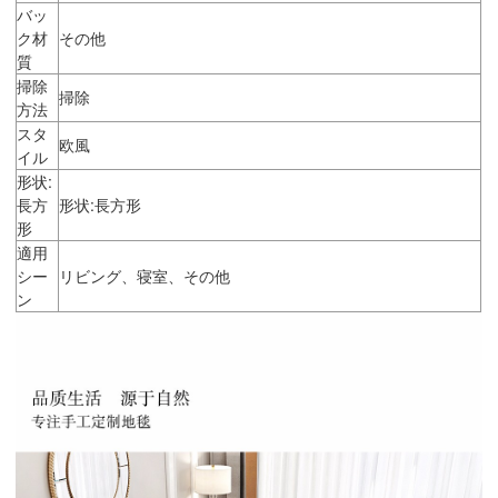
バッ
ク材
その他
質
掃除
掃除
方法
スタ
欧風
イル
形状:
長方
形状:長方形
形
適用
シー
リビング、寝室、その他
ン