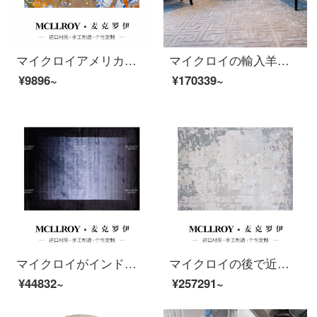
マイクロイアメリカ式軽量ヴィンテージヨーロッパ式の後、近代的な田園客間ソファ茶の毛布円形寝室のベッドサイドのタペストリーの前に畳が敷いてあるカスタム輸入羊毛プラスシルクカーペットM 108【優良輸入羊毛プラスシルク】はお客様のサイズによってカスタマイズされます。円形（平方メートル）
マイクロイの輸入羊毛とベージュ色のオーダーメイドライト贅沢をした後、現代簡単で純色の新しい中国式のリビングルームのソファーのお茶の絨毯のベッドルームの床に部屋のじゅうたんがいっぱい敷いてあります。J 222-1【上質な輸入羊毛のプラスシルク】400 MM*6500 MM MM
¥9896~
¥170339~
マイクロイがインドに輸入した後、近代的な軽奢極簡単北欧純色のリビングルームのソファー茶何毛布現代簡単な部屋のベッドルームの毛布はハイエンドの手作り天糸カーペットTS 003-1【インド輸入天糸】1600 MM*2300 MM
マイクロイの後で近代的な軽贅沢な新しい中国式灰色の豪華なリビングルームのソファーのお茶の毛布のベッドルームのそばの毛布手作りの羊毛とシルクのじゅうたんJ 279-1【優良品質の輸入羊毛のプラスの糸】400 MM*6500 MM
¥44832~
¥257291~