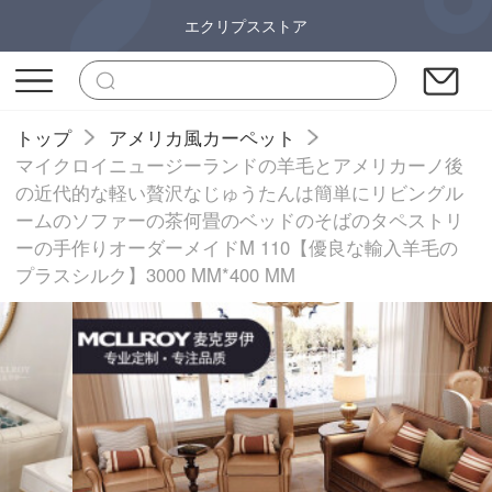
エクリプスストア
トップ
アメリカ風カーペット
マイクロイニュージーランドの羊毛とアメリカーノ後
の近代的な軽い贅沢なじゅうたんは簡単にリビングル
ームのソファーの茶何畳のベッドのそばのタペストリ
ーの手作りオーダーメイドM 110【優良な輸入羊毛の
プラスシルク】3000 MM*400 MM