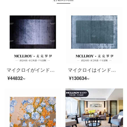
マイクロイがインドに輸入した後、近代的な軽奢極簡単北欧純色のリビングルームのソファー茶何毛布現代簡単な部屋のベッドルームの毛布はハイエンドの手作り天糸カーペットTS 003-1【インド輸入天糸】1600 MM*2300 MM
マイクロイはインドから輸入した後、現代で簡単で贅沢な北欧の新しい中国式ヨーロッパ式のリビングルームのソファーのお茶の毛布のベッドルームの床に手作りのハイエンドの羊毛プラスシルクのじゅうたんJ 304-1【インド輸入の天糸】30000 MM*40000 MM
¥44832~
¥130634~