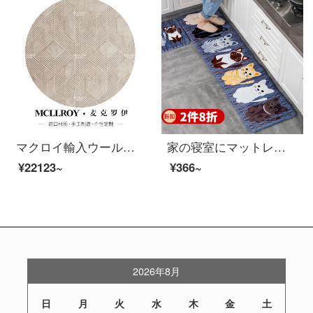
マクロイ輸入ウール純色ヨーロッパ式北欧現代簡単客間ソファ茶畳部屋のベッドルームのベッドサイドのカーペット畳畳畳の上にカスタムカーペットC 040-9【健康は自然から由来する】1.6*2.3 M
家の寝室にマットレスを敷いて、玄関のトイレのマットを厚くして、吸水滑り止めマットを敷きます。長さがいっぱい敷いて、洗濯機で洗うことができます。萌え猫灰色50 X 120 CM。
¥22123~
¥366~
2026年8月
日
月
火
水
木
金
土