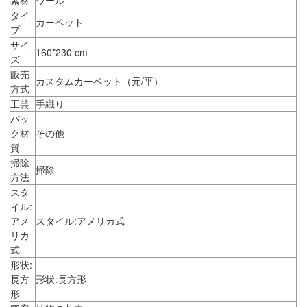
タイ
カーペット
プ
サイ
160*230 cm
ズ
販売
カスタムカーペット（元/平）
方式
工芸
手織り
バッ
ク材
その他
質
掃除
掃除
方法
スタ
イル:
アメ
スタイル:アメリカ式
リカ
式
形状:
長方
形状:長方形
形