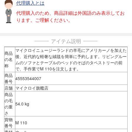
代理購入とは
代理購入のため、商品詳細は外国語のみ表示してお
ります。ご理解ください。
アイテム説明
マイクロイニュージーランドの羊毛にアメリカーノを加えた
商品
後、近代的な軽奢な絨毯を簡単に予約します。リビングルー
の名
ムのソファとテーブルのベッドのそばのタペストリーの前
称
で、手作業でM 110を注文します。
商品
45553544007
番号
店舗
マイクロイ旗艦店
商品
の毛
54.0 kg
の重
さ
貨物
M 110
番号
素材
ウール