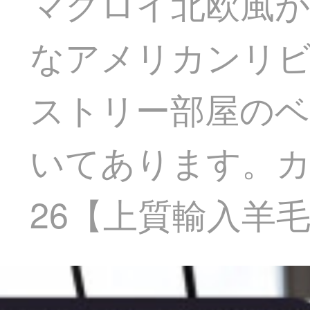
マクロイ北欧風が
なアメリカンリ
ストリー部屋の
いてあります。カス
26【上質輸入羊毛】3