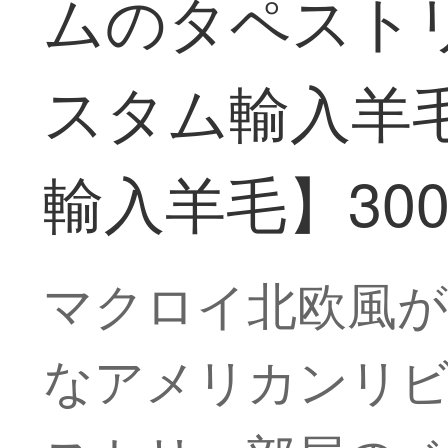
ムのタペスト
スタム輸入羊毛カ
輸入羊毛】3000
マクロイ北欧風が
なアメリカンリ