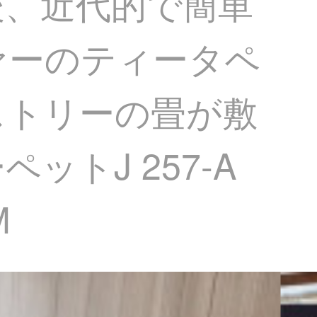
後、近代的で簡単
ァーのティータペ
ストリーの畳が敷
トJ 257-A
M