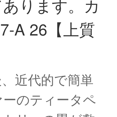
てあります。カ
-A 26【上質
後、近代的で簡単
ァーのティータペ