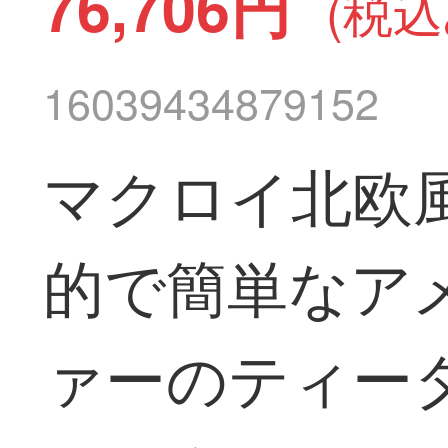
76,706円
(税込
16039434879152
マクロイ北欧
的で簡単なア
ァーのティー