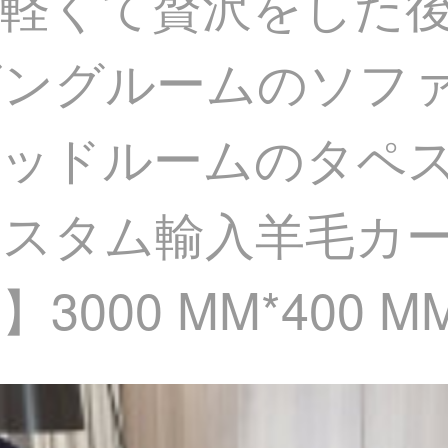
軽くて贅沢をした
ビングルームのソフ
ベッドルームのタペ
タム輸入羊毛カーペッ
000 MM*400 M