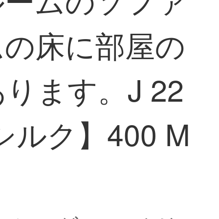
ムの床に部屋の
ます。J 22
ルク】400 M