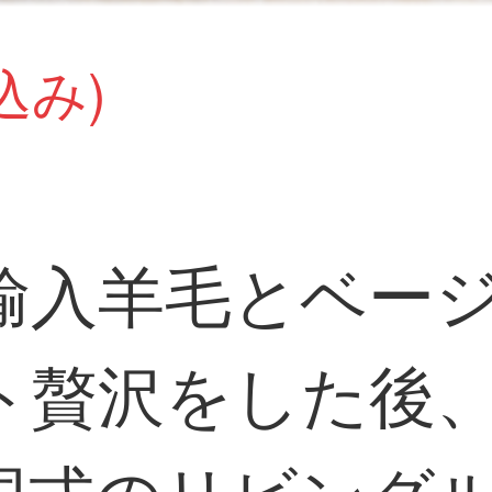
込み)
輸入羊毛とベー
ト贅沢をした後
国式のリビング