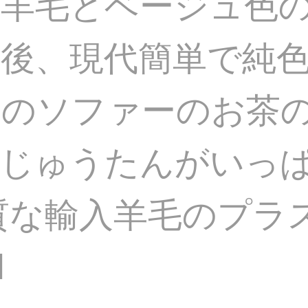
入羊毛とベージュ色
後、現代簡単で純
ムのソファーのお茶
のじゅうたんがいっ
【上質な輸入羊毛のプラ
M