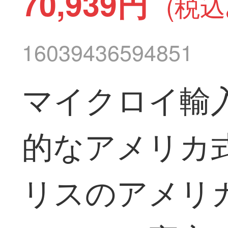
70,939円
(税込
16039436594851
マイクロイ輸
的なアメリカ
リスのアメリ