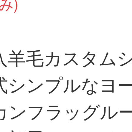
み)
入羊毛カスタム
式シンプルなヨ
カンフラッグル