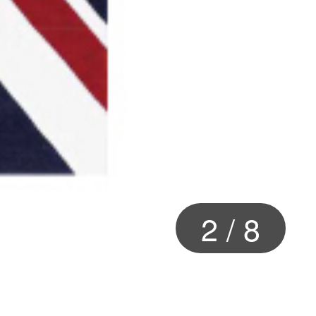
3
/
8