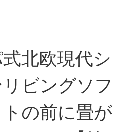
パ式北欧現代シ
ンリビングソフ
ットの前に畳が