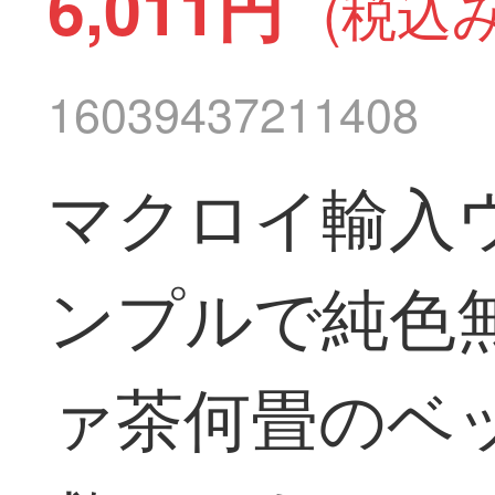
6,011円
(税込み
16039437211408
マクロイ輸入
ンプルで純色
ァ茶何畳のベ