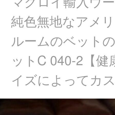
マクロイ輸入ウー
純色無地なアメ
ルームのベット
ットC 040-2
イズによってカス