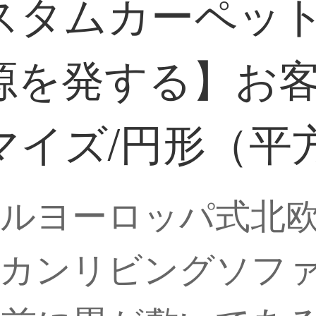
タムカーペットC 
源を発する】お
マイズ/円形（平
ルヨーロッパ式北
リカンリビングソフ