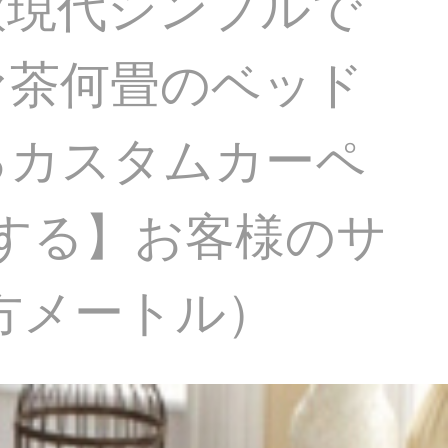
欧現代シンプルで
ァ茶何畳のベッド
るカスタムカーペ
発する】お客様のサ
方メートル）