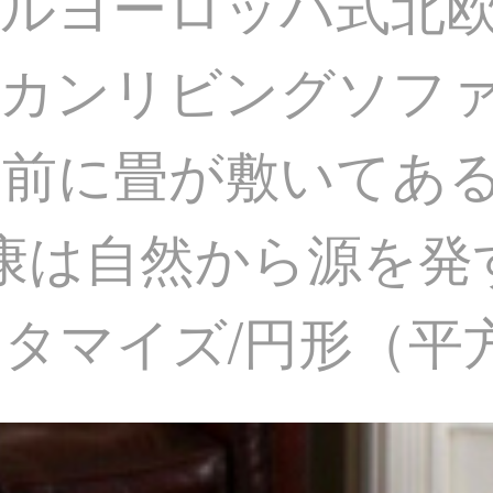
ルヨーロッパ式北
リカンリビングソフ
の前に畳が敷いてあ
【健康は自然から源を
タマイズ/円形（平