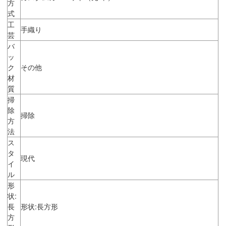
方
式
工
手織り
芸
バ
ッ
ク
その他
材
質
掃
除
掃除
方
法
ス
タ
現代
イ
ル
形
状:
長
形状:長方形
方