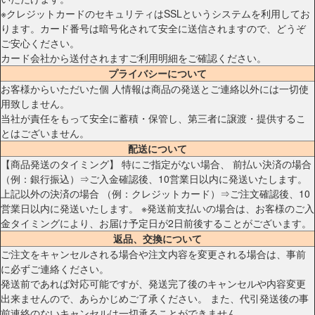
※クレジットカードのセキュリティはSSLというシステムを利用してお
ります。カード番号は暗号化されて安全に送信されますので、どうぞ
ご安心ください。
カード会社から送付されますご利用明細をご確認ください。
プライバシーについて
お客様からいただいた個 人情報は商品の発送とご連絡以外には一切使
用致しません。
当社が責任をもって安全に蓄積・保管し、第三者に譲渡・提供するこ
とはございません。
配送について
【商品発送のタイミング】 特にご指定がない場合、 前払い決済の場合
（例：銀行振込）⇒ご入金確認後、10営業日以内に発送いたします。
上記以外の決済の場合 （例：クレジットカード）⇒ご注文確認後、10
営業日以内に発送いたします。 ※発送前支払いの場合は、お客様のご入
金タイミングにより、お届け予定日が2日前後することがございます。
返品、交換について
ご注文をキャンセルされる場合や注文内容を変更される場合は、事前
に必ずご連絡ください。
発送前であれば対応可能ですが、発送完了後のキャンセルや内容変更
出来ませんので、あらかじめご了承ください。 また、代引発送後の事
前連絡のないキャンセルは一切承ることができません。