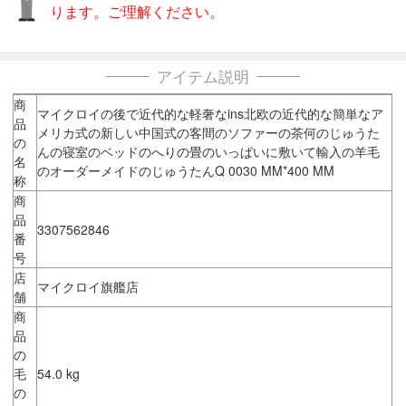
ります。ご理解ください。
アイテム説明
商
マイクロイの後で近代的な軽奢なins北欧の近代的な簡単なア
品
メリカ式の新しい中国式の客間のソファーの茶何のじゅうた
の
んの寝室のベッドのへりの畳のいっぱいに敷いて輸入の羊毛
名
のオーダーメイドのじゅうたんQ 0030 MM*400 MM
称
商
品
3307562846
番
号
店
マイクロイ旗艦店
舗
商
品
の
毛
54.0 kg
の