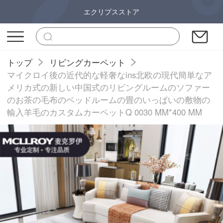
エクリプスストア
トップ
リビングカーペット
マイクロイ後の近代的な軽奢なins北欧の現代簡単なア
メリカ式の新しい中国式のリビングルームのソファー
のお茶の毛布のベッドルームの畳のいっぱいの敷物の
輸入羊毛のカスタムカーペットQ 0030 MM*400 MM