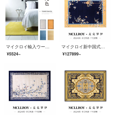
マイクロイ輸入ウール純色現代シンプルインナー北欧絨毯客間茶何絨毯部屋の畳の部屋に手作りオーダーメイド絨毯純色のコンサルティングサービスがあります。
マイクロイ新中国式中国風アメリカ風ヨーロッパ式絨毯客間山水禅意書斎茶室ソファ茶何畳の寝室のベッドサイドのタペストリーの家用絨毯LT 17102 C【図のカスタマイズをサポートする】30000 MM*400 MM
¥5524~
¥127899~