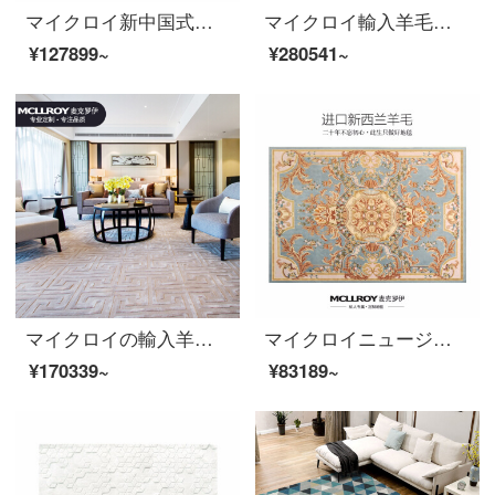
マイクロイ新中国式中国風の禅イタリアアメリカ式欧式書斎茶室のソファー茶何畳部屋のベッドルームのベッドサイドのタペストリーの前に家庭用羊毛プラスシルクカーペットLT 171030 A 3000 MM*400 MM
マイクロイ輸入羊毛カスタム絨毯ヨーロッパ式新中国式アメリカ式満室ベッドルーム絨毯リビングルーム茶何畳部屋畳畳畳畳畳畳畳畳畳畳畳畳畳敷プラン二【健康源は自然から】4.5*6.5(オーダーメイド)
¥127899~
¥280541~
マイクロイの輸入羊毛とベージュ色のオーダーメイドライト贅沢をした後、現代簡単で純色の新しい中国式のリビングルームのソファーのお茶の絨毯のベッドルームの床に部屋のじゅうたんがいっぱい敷いてあります。J 222-1【上質な輸入羊毛のプラスシルク】400 MM*6500 MM MM
マイクロイニュージーランド輸入ウールヨーロッパ式ラグジュアリー絨毯別荘ソファ茶何寝室部屋のベッドサイドカーペット手作りオーダーメイド絨毯O 085【上質輸入羊毛】3000 MM*400 MM
¥170339~
¥83189~