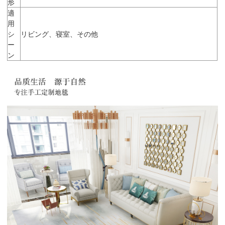
形
適
用
シ
リビング、寝室、その他
ー
ン