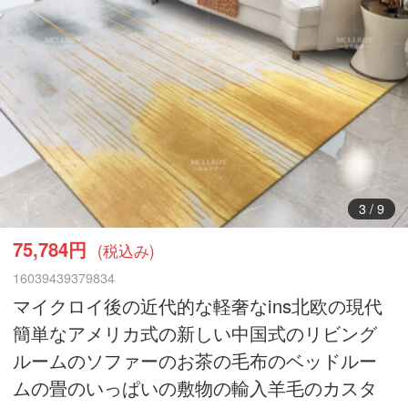
4
/
9
75,784円
(税込み)
16039439379834
マイクロイ後の近代的な軽奢なins北欧の現代
簡単なアメリカ式の新しい中国式のリビング
ルームのソファーのお茶の毛布のベッドルー
ムの畳のいっぱいの敷物の輸入羊毛のカスタ