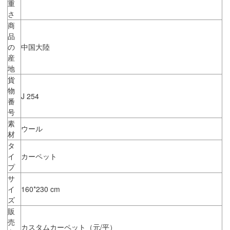
重
さ
商
品
の
中国大陸
産
地
貨
物
J 254
番
号
素
ウール
材
タ
イ
カーペット
プ
サ
イ
160*230 cm
ズ
販
売
カスタムカーペット（元/平）