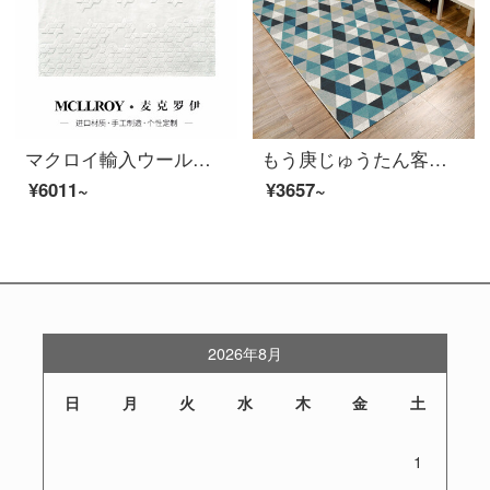
マクロイ輸入ウールヨーロッパ式北欧現代シンプルで純色無地なアメリカンリビングソファ茶何畳のベッドルームのベットの前に畳が敷いてあるカスタムカーペットC 040-2【健康は自然から源を発する】お客様のサイズによってカスタマイズ/円形（平方メートル）
もう庚じゅうたん客間北欧軽奢簡素現代ヨーロッパ式幾何学ソファティーパッド滑り止め長方形家庭書房部屋寝室謎尚-14【新品】160 X 230 CM
¥6011~
¥3657~
2026年8月
日
月
火
水
木
金
土
1