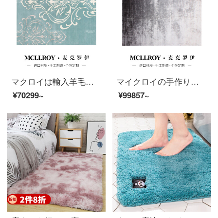
マクロイは輸入羊毛を注文して簡単に現代ヨーロッパ式の北欧絨毯客間ソファ茶何畳部屋のベッドの前に畳じゅうたんO 011-4を敷いています。
マイクロイの手作りオーダーメイドハイエンド竹繊維カーペットの後、現代では簡単で贅沢な北欧客間ソファ茶何畳部屋のベッドルームのベッドサイドのタペストリーJ 300-1【優良品質の竹繊維】250 MM*3500 MM
¥70299~
¥99857~