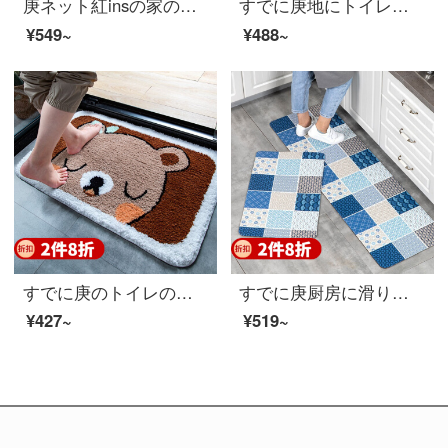
庚ネット紅insの家の寝室は簡単に現代のベッドサイドの絨毯のいっぱいに客間のじゅうたんの茶床を敷いて、枕元の長方形の北欧の可愛いグラデーションの絨毯の敷き物のグラデーションの紫色の80 X 200 CM
すでに庚地にトイレの浴室の入り口に吸水マットを敷いています。家庭用浴室の吸水マットです。
¥549~
¥488~
すでに庚のトイレの浴室の入り口の家庭用吸水滑り止めマットバスタブの浴室マットトイレの吸水マットの入り口に入ります。
すでに庚厨房に滑り止めの防油長条防水玄関マットを敷いています。家庭用の輸入皮革無料洗濯マットと風プリント45 X 120 CM。
¥427~
¥519~