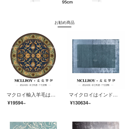
お勧め商品
マクロイ輸入羊毛は円形アメリカ式のシンプルでモダンなヨーロッパ式にカスタマイズしました。北欧の新しい中国式客間ソファ茶何畳レストランのテーブルルームは大じゅうたんM 086-1円形【上質な羊毛の輸入】2000 MMの直径でいっぱいです。
マイクロイはインドから輸入した後、現代で簡単で贅沢な北欧の新しい中国式ヨーロッパ式のリビングルームのソファーのお茶の毛布のベッドルームの床に手作りのハイエンドの羊毛プラスシルクのじゅうたんJ 304-1【インド輸入の天糸】30000 MM*40000 MM
¥19594~
¥130634~