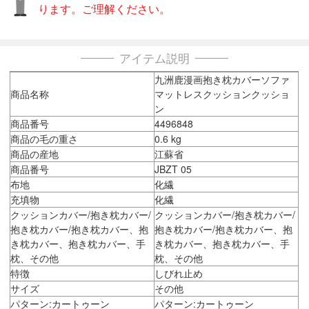
ります。ご理解ください。
アイテム説明
九洲鹿漫画抱き枕カバーソファ
商品名称
マットレスクッションクッショ
ン
商品番号
4496848
商品の毛の重さ
0.6 kg
商品の産地
江蘇省
商品番号
JBZT 05
布地
化繊
充填物
化繊
クッションカバー/抱き枕カバー/
クッションカバー/抱き枕カバー/
抱き枕カバー/抱き枕カバー、抱
抱き枕カバー/抱き枕カバー、抱
き枕カバー、抱き枕カバー、手
き枕カバー、抱き枕カバー、手
枕、その他
枕、その他
特徴
しびれ止め
サイズ
その他
パターン:カートゥーン
パターン:カートゥーン