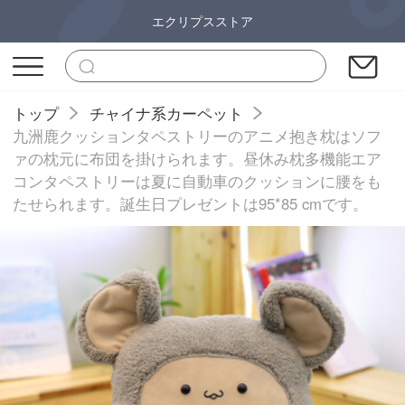
エクリプスストア
トップ
チャイナ系カーペット
九洲鹿クッションタペストリーのアニメ抱き枕はソフ
ァの枕元に布団を掛けられます。昼休み枕多機能エア
コンタペストリーは夏に自動車のクッションに腰をも
たせられます。誕生日プレゼントは95*85 cmです。