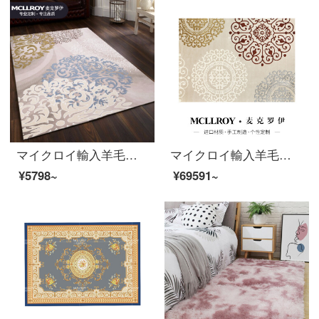
マイクロイ輸入羊毛の新しい中国風の近代的なシンプルで豪華な北欧アメリカ式ヨーロッパ式客間じゅうたん、ソファーのベッドルームの畳の床に敷き詰められたじゅうたん、AO 002【上質輸入羊毛】はお客様のサイズによってカスタマイズされます。（平方メートル）
マイクロイ輸入羊毛現代簡単簡単簡単簡単簡単なヨーロッパ式北欧アメリカ式客間ソファティーマット部屋のベッドルームのベッドの前に畳の大地のカーペットO 069（オーダーメイド商品は納期を確認してください）を敷いています。
¥5798~
¥69591~