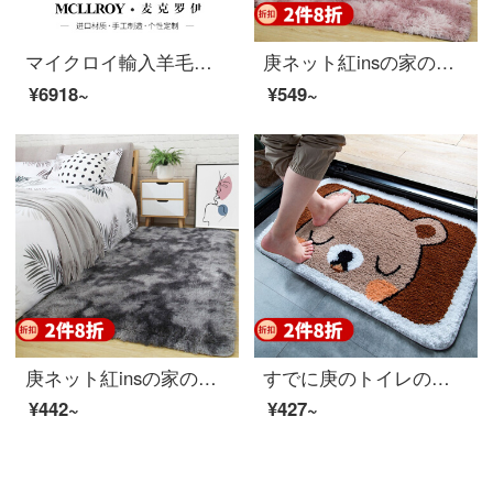
マイクロイ輸入羊毛カスタムヨーロッパ式現代北欧アメリカ式新中国式客間茶何敷ソファブック部屋のベッドルームの前に畳じゅうたんを敷き詰めたZD 045【上質輸入羊毛】お客様のサイズによってカスタマイズされました（平方メートル）
庚ネット紅insの家の寝室は簡単に現代のベッドサイドの絨毯のいっぱいに客間のじゅうたんの茶床を敷いて、枕元の長方形の北欧の可愛いグラデーションの絨毯の敷き物のグラデーションの紫色の80 X 200 CM
¥6918~
¥549~
庚ネット紅insの家の寝室は簡単に現代のベッドサイドのじゅうたんにいっぱい敷かれています。客間じゅうたんのテーブルは北欧の可愛いグラデーションの絨毯のクッションです。
すでに庚のトイレの浴室の入り口の家庭用吸水滑り止めマットバスタブの浴室マットトイレの吸水マットの入り口に入ります。
¥442~
¥427~