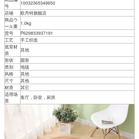
10032365349650
号
店铺
欧丹特旗舰店
商品ウ
1.0kg
ール重
货号
P629833937191
工艺
手工织造
底背材
其他
质
形状
圆形
类别
地毯
风格
其他
尺寸
其他
材质
其它
适用场
客厅，卧室，厨房
景