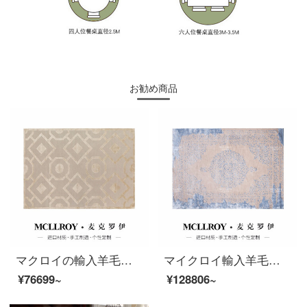
お勧め商品
マクロイの輸入羊毛とシルクの後、近代的な軽い贅沢な絨毯のベージュ北欧のアメリカン幾何純色のリビングルームのソファーのお茶の絨毯の書斎のベッドルームのベッドのベッドルームのじゅうたんはいっぱいにカスタムJ 329-2を敷いています。
マイクロイ輸入羊毛アメリカ式軽贅沢後、現代簡単にヨーロッパ式ハイエンドフランス式のリビングルームのソファーのティーテーブルのベッドルームのカーペット手作りオーダーメイドプラスシルクカーペットG 017【優良輸入羊毛プラスシルク】3000 MM*40000 MM
¥76699~
¥128806~