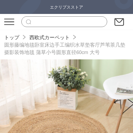
エクリプスストア
トップ
西欧式カーペット
圆形藤编地毯卧室床边手工编织水草垫客厅芦苇茶几垫
摄影装饰地毯 蒲草小号圆形直径60cm 大号