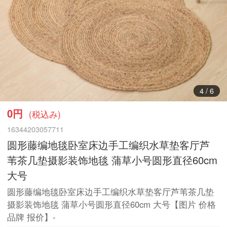
4
/
6
0円
(税込み)
16344203057711
圆形藤编地毯卧室床边手工编织水草垫客厅芦
苇茶几垫摄影装饰地毯 蒲草小号圆形直径60cm
大号
圆形藤编地毯卧室床边手工编织水草垫客厅芦苇茶几垫
摄影装饰地毯 蒲草小号圆形直径60cm 大号【图片 价格
品牌 报价】-