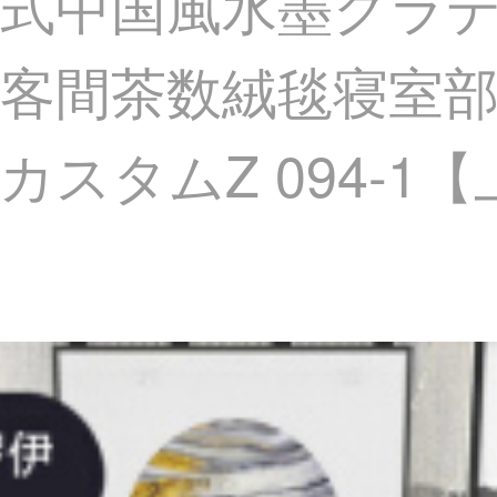
式中国風水墨グラ
客間茶数絨毯寝室
スタムZ 094-1