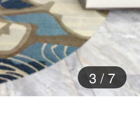
3
/
7