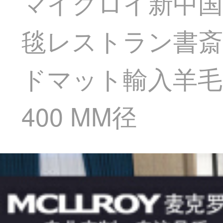
マイクロイ新中国
毯レストラン書斎
ドマット輸入羊毛カ
400 MM径