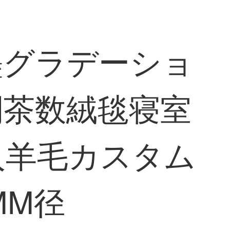
墨グラデーショ
間茶数絨毯寝室
入羊毛カスタム
MM径