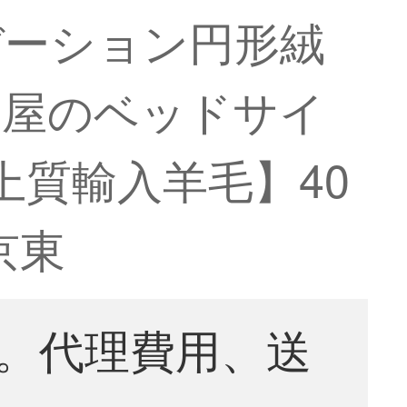
デーション円形絨
部屋のベッドサイ
【上質輸入羊毛】40
京東
。代理費用、送