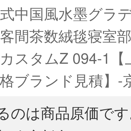
式中国風水墨グラ
客間茶数絨毯寝室
スタムZ 094-1
価格ブランド見積】-
るのは商品原価です