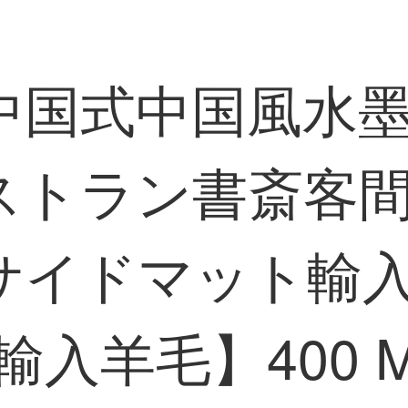
中国式中国風水
ストラン書斎客
サイドマット輸
質輸入羊毛】400 