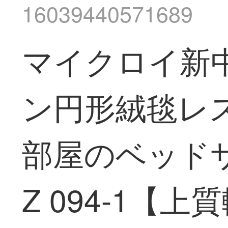
16039440571689
マイクロイ新
ン円形絨毯レ
部屋のベッド
Z 094-1【上