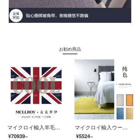
お勧め商品
マイクロイ輸入羊毛カスタムシンプルで現代的なアメリカ式シンプルなヨーロッパ式イギリスのアメリカンフラッグルームソファティーマット寝室の部屋のベッドの前にある子供部屋の畳カーペットJ 046-1【上質輸入羊毛】3*4 M
マイクロイ輸入ウール純色現代シンプルインナー北欧絨毯客間茶何絨毯部屋の畳の部屋に手作りオーダーメイド絨毯純色のコンサルティングサービスがあります。
¥70939~
¥5524~