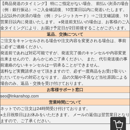
【商品発送のタイミング】 特にご指定がない場合、 前払い決済の場合
（例：銀行振込）⇒ご入金確認後、10営業日以内に発送いたします。
上記以外の決済の場合 （例：クレジットカード）⇒ご注文確認後、10
営業日以内に発送いたします。 ※発送前支払いの場合は、お客様のご入
金タイミングにより、お届け予定日が2日前後することがございます。
返品、交換について
ご注文をキャンセルされる場合や注文内容を変更される場合は、事前
に必ずご連絡ください。
発送前であれば対応可能ですが、発送完了後のキャンセルや内容変更
出来ませんので、あらかじめご了承ください。 また、代引発送後の事
前連絡のないキャンセルは一切承ることができません。
送料など実費請求させて頂きますので、必ず一度商品をお受け取りい
ただいてからの対応となります。 品の欠陥や不良など当社原因による
場合のみ、返品・交換を受け付けております。
お客様サポート窓口
seo@inkanshop.com
営業時間について
ネットでのご注文は24時間受け付けております。
※土日祝祭日はお休みをいただきます。 メールの返信は翌営業日となり
ますので、ご了承ください。