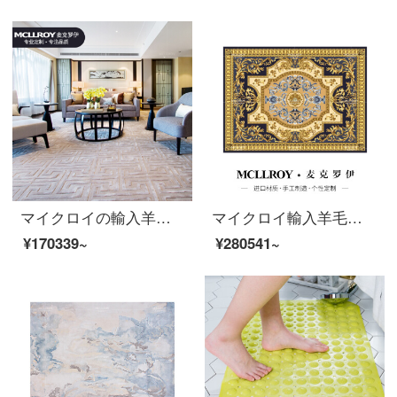
マイクロイの輸入羊毛とベージュ色のオーダーメイドライト贅沢をした後、現代簡単で純色の新しい中国式のリビングルームのソファーのお茶の絨毯のベッドルームの床に部屋のじゅうたんがいっぱい敷いてあります。J 222-1【上質な輸入羊毛のプラスシルク】400 MM*6500 MM MM
マイクロイ輸入羊毛カスタム絨毯ヨーロッパ式新中国式アメリカ式満室ベッドルーム絨毯リビングルーム茶何畳部屋畳畳畳畳畳畳畳畳畳畳畳畳畳敷プラン二【健康源は自然から】4.5*6.5(オーダーメイド)
¥170339~
¥280541~