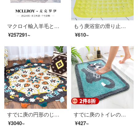
マクロイ輸入羊毛とシルクじゅうたんの後、近代的な軽量で豪華なアメリカ式の抽象的なリビングルームのソファとテーブルのベッドルームのタペストリーのハイエンドカスタマイズJ 279-8【優良な輸入羊毛のプラスシルク】400 MM*6500 MM
もう庚浴室の滑り止めマットシャワールームにトイレのバスマットを敷いて、バスマットを使って、家庭用トイレのバスマットを使って、トイレの防水マットを敷いてください。緑色【浴室の滑り止め】48 X 79 CM
¥257291~
¥610~
すでに庚の円形のじゅうたんの寝室のリビングルームの書斎のベッドの毛布のソファーのお茶の毛布北欧簡単で贅沢な日本式の新しい中国式のマットレスDM-1直径の100 CM
すでに庚のトイレの浴室の入り口の家庭用吸水滑り止めマットバスタブの浴室マットトイレの吸水マットの入り口に入ります。
¥3040~
¥427~