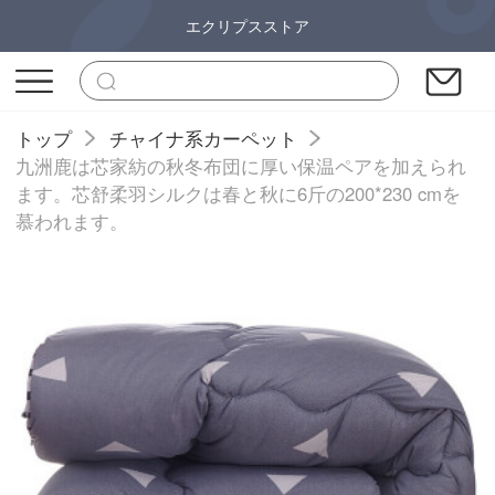
エクリプスストア
トップ
チャイナ系カーペット
九洲鹿は芯家紡の秋冬布団に厚い保温ペアを加えられ
ます。芯舒柔羽シルクは春と秋に6斤の200*230 cmを
慕われます。