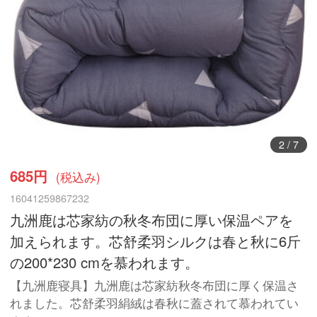
3
/
7
685円
(税込み)
16041259867232
九洲鹿は芯家紡の秋冬布団に厚い保温ペアを
加えられます。芯舒柔羽シルクは春と秋に6斤
の200*230 cmを慕われます。
【九洲鹿寝具】九洲鹿は芯家紡秋冬布団に厚く保温さ
れました。芯舒柔羽絹絨は春秋に蓋されて慕われてい