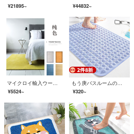
¥21895~
¥44832~
マイクロイ輸入ウール純色現代シンプルインナー北欧絨毯客間茶何絨毯部屋の畳の部屋に手作りオーダーメイド絨毯純色のコンサルティングサービスがあります。
もう庚バスルームの滑り止めマットシャワールームにトイレのバスマットを敷いて、バスマットを使って、家庭用トイレのバスマットを使って、トイレの防水マットを敷いてください。青色【バスルームの滑り止め】48 X 79 CM
¥5524~
¥320~