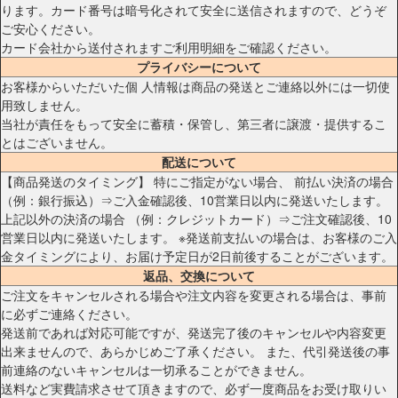
ります。カード番号は暗号化されて安全に送信されますので、どうぞ
ご安心ください。
カード会社から送付されますご利用明細をご確認ください。
プライバシーについて
お客様からいただいた個 人情報は商品の発送とご連絡以外には一切使
用致しません。
当社が責任をもって安全に蓄積・保管し、第三者に譲渡・提供するこ
とはございません。
配送について
【商品発送のタイミング】 特にご指定がない場合、 前払い決済の場合
（例：銀行振込）⇒ご入金確認後、10営業日以内に発送いたします。
上記以外の決済の場合 （例：クレジットカード）⇒ご注文確認後、10
営業日以内に発送いたします。 ※発送前支払いの場合は、お客様のご入
金タイミングにより、お届け予定日が2日前後することがございます。
返品、交換について
ご注文をキャンセルされる場合や注文内容を変更される場合は、事前
に必ずご連絡ください。
発送前であれば対応可能ですが、発送完了後のキャンセルや内容変更
出来ませんので、あらかじめご了承ください。 また、代引発送後の事
前連絡のないキャンセルは一切承ることができません。
送料など実費請求させて頂きますので、必ず一度商品をお受け取りい