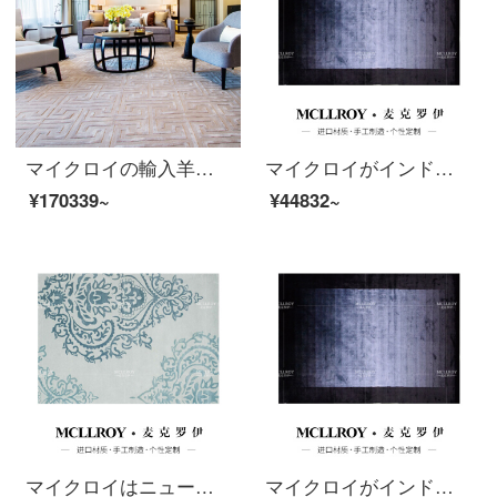
マイクロイの輸入羊毛とベージュ色のオーダーメイドライト贅沢をした後、現代簡単で純色の新しい中国式のリビングルームのソファーのお茶の絨毯のベッドルームの床に部屋のじゅうたんがいっぱい敷いてあります。J 222-1【上質な輸入羊毛のプラスシルク】400 MM*6500 MM MM
マイクロイがインドに輸入した後、近代的な軽奢極簡単北欧純色のリビングルームのソファー茶何毛布現代簡単な部屋のベッドルームの毛布はハイエンドの手作り天糸カーペットTS 003-1【インド輸入天糸】1600 MM*2300 MM
¥170339~
¥44832~
マイクロイはニュージーランドから輸入した羊毛手作りオーダーメイド現代簡単な欧米式のリビングルームのソファー茶畳書斎茶室のベッドルームの畳畳敷敷布団O 030-12【上質な輸入羊毛】1600 MM*2300 MM
マイクロイがインドに輸入した後、近代的な軽奢極簡単北欧純色のリビングルームのソファー茶何毛布現代簡単な部屋のベッドルームの毛布はハイエンドの手作り天糸カーペットTS 003-1【インド輸入天糸】1600 MM*2300 MM