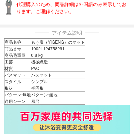
代理購入のため、商品詳細は外国語のみ表示してお
ります。ご理解ください。
アイテム説明
商品名称
もう庚（YIGENG）のマット
商品番号
10021124758291
商品毛重量
0.8 kg
工芸
機械織造
材質
PVC
バスマット
バスマット
スタイル
シンプル
形状
半円形
パターン:無地
パターン:無地
適用シーン
風呂