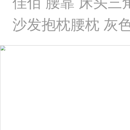
佳佰 腰靠 床头
沙发抱枕腰枕 灰