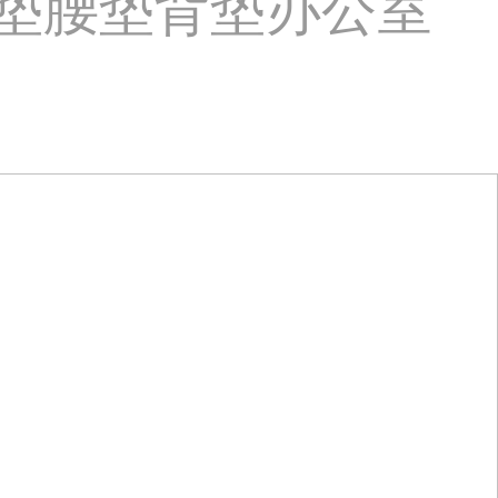
靠垫腰垫背垫办公室