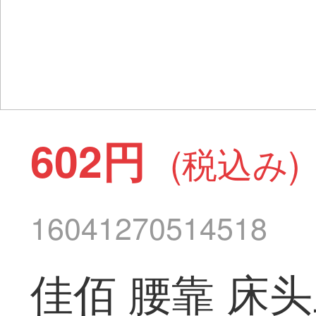
602円
(税込み)
16041270514518
佳佰 腰靠 床