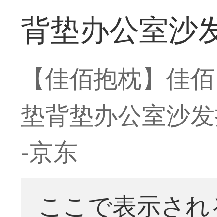
背垫办公室沙发
【佳佰抱枕】佳佰
垫背垫办公室沙发抱
-京东
ここで表示され