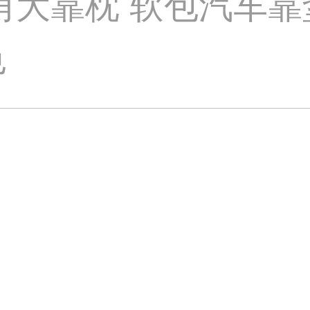
三角大靠枕 软包汽车
色