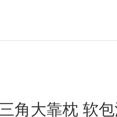
头三角大靠枕 软