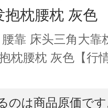
抱枕腰枕 灰色
 腰靠 床头三角大靠
枕腰枕 灰色【行情 
るのは商品原価です