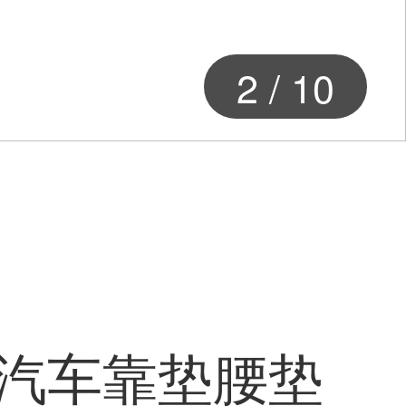
3
/
10
包汽车靠垫腰垫