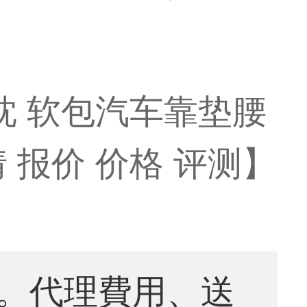
枕 软包汽车靠垫腰
报价 价格 评测】
。代理費用、送