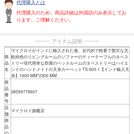
代理購入とは
代理購入のため、商品詳細は外国語のみ表示してお
ります。ご理解ください。
アイテム説明
マイクロイがインドに輸入された後、近代的で軽量で贅沢な北
商
欧純色のリビングルームのソファーのティーテーブルのタペス
品
トリー現代簡単な部屋のベッドルームのタペストリーはハイエ
名
ンドのハンドメイドの天糸カーペットTS 003-1【インド輸入天
糸】1600 MM*2300 MM
商
品
38559778607
番
号
店
マイクロイ旗艦店
舗
商
品
の