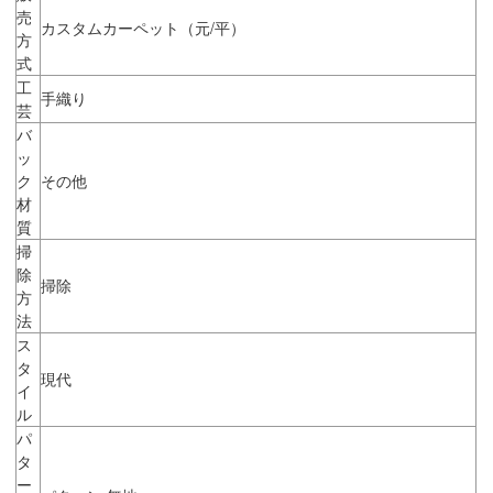
売
カスタムカーペット（元/平）
方
式
工
手織り
芸
バ
ッ
ク
その他
材
質
掃
除
掃除
方
法
ス
タ
現代
イ
ル
パ
タ
ー