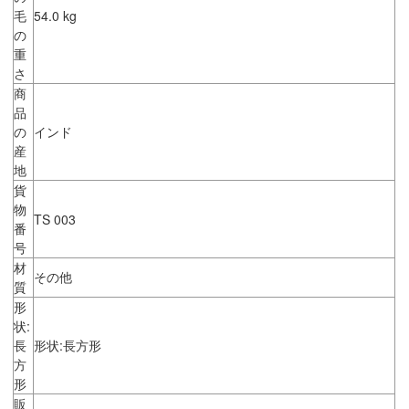
毛
54.0 kg
の
重
さ
商
品
の
インド
産
地
貨
物
TS 003
番
号
材
その他
質
形
状:
長
形状:長方形
方
形
販