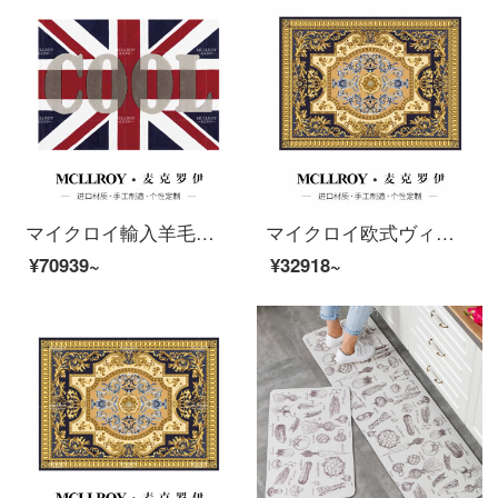
マイクロイ輸入羊毛カスタムシンプルで現代的なアメリカ式シンプルなヨーロッパ式イギリスのアメリカンフラッグルームソファティーマット寝室の部屋のベッドの前にある子供部屋の畳カーペットJ 046-1【上質輸入羊毛】3*4 M
マイクロイ欧式ヴィンテージ豪華別荘アメリカンスタイルの新しい中国式のリビングルームのソファーのお茶の毛布の部屋のベッドルームのベッドサイドのタペストリーの畳のベッドの前には、カスタムカーペットO 004-2 3000 MM*400 MMが敷かれています。
¥70939~
¥32918~