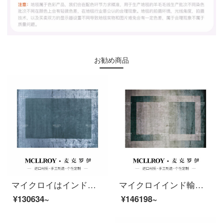
お勧め商品
マイクロイはインドから輸入した後、現代で簡単で贅沢な北欧の新しい中国式ヨーロッパ式のリビングルームのソファーのお茶の毛布のベッドルームの床に手作りのハイエンドの羊毛プラスシルクのじゅうたんJ 304-1【インド輸入の天糸】30000 MM*40000 MM
マイクロイインド輸入手編みのグラデーション現代簡単で、軽い贅沢なリビングルームのソファーのお茶の毛布部屋のベッドルームのベッドルームのベッドの前のタペストリーのハイエンドカーペットTS 001-1【インド輸入天糸】3000 MM*400 MM
¥130634~
¥146198~