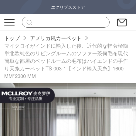
エクリプスストア
トップ
アメリカ風カーペット
マイクロイがインドに輸入した後、近代的な軽奢極簡
単北欧純色のリビングルームのソファー茶何毛布現代
簡単な部屋のベッドルームの毛布はハイエンドの手作
り天糸カーペットTS 003-1【インド輸入天糸】1600
MM*2300 MM