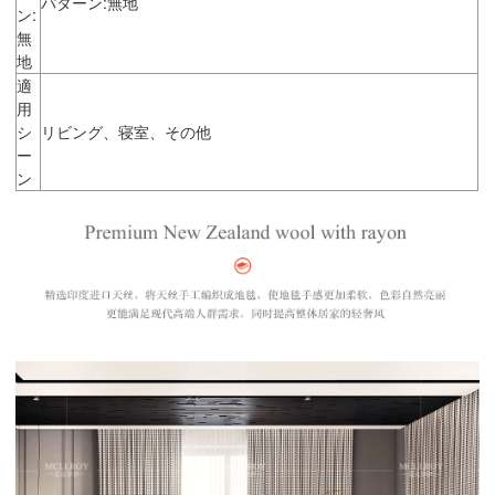
パターン:無地
ン:
無
地
適
用
シ
リビング、寝室、その他
ー
ン