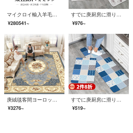
マイクロイ輸入羊毛カスタム絨毯ヨーロッパ式新中国式アメリカ式満室ベッドルーム絨毯リビングルーム茶何畳部屋畳畳畳畳畳畳畳畳畳畳畳畳畳敷プラン二【健康源は自然から】4.5*6.5(オーダーメイド)
すでに庚厨房に滑り止めの防油を敷いています。長手の防水ドアマット家庭用の輸入皮革無料洗濯マット。
¥280541~
¥976~
庚絨毯客間ヨーロッパ式の軽い贅沢なソファーの茶卓の絨毯の家庭用部屋の寝室のドアの敷き床のじゅうたんのいっぱいの敷物の323灰色【洋式】160X 2230 CM
すでに庚厨房に滑り止めの防油長条防水玄関マットを敷いています。家庭用の輸入皮革無料洗濯マットと風プリント45 X 120 CM。
¥3276~
¥519~