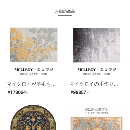
お勧め商品
マイクロイが羊毛を輸入した後、現代では簡単で贅沢な風が吹いています。新しい中国式のソファー茶何畳の部屋のベッドルームの毛布がカスタマイズされてじゅうたんM 177-1【上質な輸入羊毛】400 MM*6500 MM
マイクロイの手作りオーダーメイドハイエンド竹繊維カーペットの後、現代では簡単で贅沢な北欧客間ソファ茶何畳部屋のベッドルームのベッドサイドのタペストリーJ 300-1【優良品質の竹繊維】250 MM*3500 MM
¥178064~
¥99857~