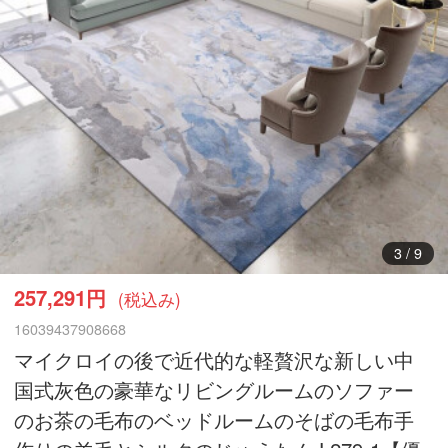
4
/
9
257,291円
(税込み)
16039437908668
マイクロイの後で近代的な軽贅沢な新しい中
国式灰色の豪華なリビングルームのソファー
のお茶の毛布のベッドルームのそばの毛布手