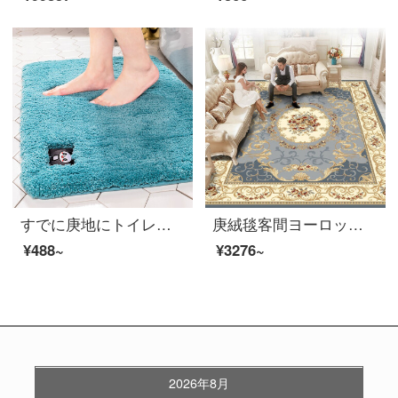
すでに庚地にトイレの浴室の入り口に吸水マットを敷いています。家庭用浴室の吸水マットです。
庚絨毯客間ヨーロッパ式の軽い贅沢なソファーの茶卓の絨毯の家庭用部屋の寝室のドアの敷き床のじゅうたんのいっぱいの敷物の323灰色【洋式】160X 2230 CM
¥488~
¥3276~
2026年8月