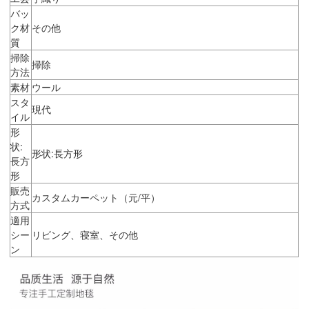
バッ
ク材
その他
質
掃除
掃除
方法
素材
ウール
スタ
現代
イル
形
状:
形状:長方形
長方
形
販売
カスタムカーペット（元/平）
方式
適用
シー
リビング、寝室、その他
ン