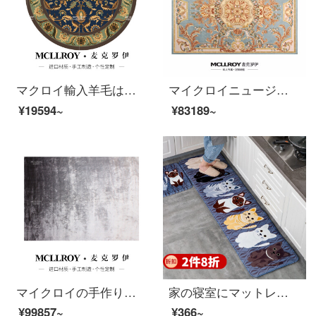
マクロイ輸入羊毛は円形アメリカ式のシンプルでモダンなヨーロッパ式にカスタマイズしました。北欧の新しい中国式客間ソファ茶何畳レストランのテーブルルームは大じゅうたんM 086-1円形【上質な羊毛の輸入】2000 MMの直径でいっぱいです。
マイクロイニュージーランド輸入ウールヨーロッパ式ラグジュアリー絨毯別荘ソファ茶何寝室部屋のベッドサイドカーペット手作りオーダーメイド絨毯O 085【上質輸入羊毛】3000 MM*400 MM
¥19594~
¥83189~
マイクロイの手作りオーダーメイドハイエンド竹繊維カーペットの後、現代では簡単で贅沢な北欧客間ソファ茶何畳部屋のベッドルームのベッドサイドのタペストリーJ 300-1【優良品質の竹繊維】250 MM*3500 MM
家の寝室にマットレスを敷いて、玄関のトイレのマットを厚くして、吸水滑り止めマットを敷きます。長さがいっぱい敷いて、洗濯機で洗うことができます。萌え猫灰色50 X 120 CM。
¥99857~
¥366~