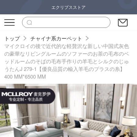
エクリプスストア
トップ
チャイナ系カーペット
マイクロイの後で近代的な軽贅沢な新しい中国式灰色
の豪華なリビングルームのソファーのお茶の毛布のベ
ッドルームのそばの毛布手作りの羊毛とシルクのじゅ
うたんJ 279-1【優良品質の輸入羊毛のプラスの糸】
400 MM*6500 MM