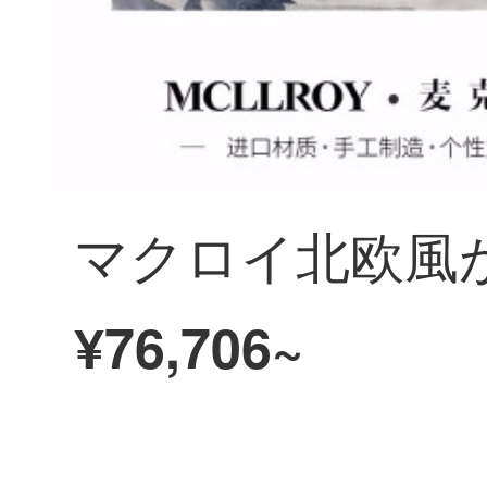
¥76,706~